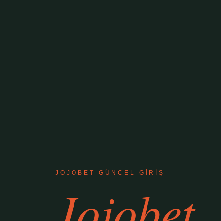
JOJOBET GÜNCEL GIRIŞ
Jojobet