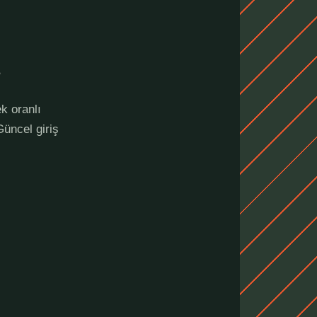
.
k oranlı
Güncel giriş