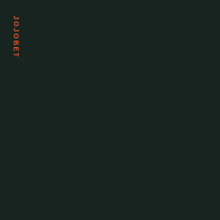
JOJOBET