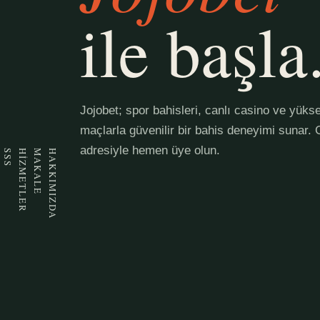
ile başla
Jojobet; spor bahisleri, canlı casino ve yükse
maçlarla güvenilir bir bahis deneyimi sunar. 
adresiyle hemen üye olun.
SSS
HIZMETLER
MAKALE
HAKKIMIZDA