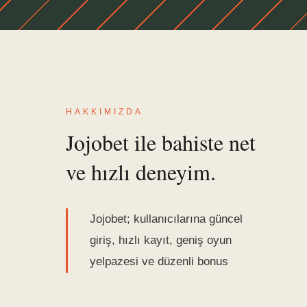
HAKKIMIZDA
Jojobet ile bahiste net
ve hızlı deneyim.
Jojobet; kullanıcılarına güncel
giriş, hızlı kayıt, geniş oyun
yelpazesi ve düzenli bonus
kampanyaları sunar. Spor
bahislerinden canlı casinoya