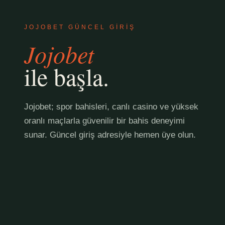
JOJOBET GÜNCEL GIRIŞ
Jojobet
ile başla.
Jojobet; spor bahisleri, canlı casino ve yüksek
oranlı maçlarla güvenilir bir bahis deneyimi
sunar. Güncel giriş adresiyle hemen üye olun.