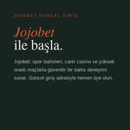
JOJOBET GÜNCEL GIRIŞ
Jojobet
ile başla.
Jojobet; spor bahisleri, canlı casino ve yüksek
oranlı maçlarla güvenilir bir bahis deneyimi
sunar. Güncel giriş adresiyle hemen üye olun.