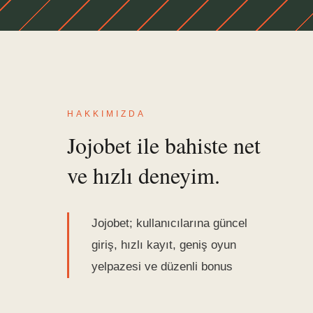
HAKKIMIZDA
Jojobet ile bahiste net
ve hızlı deneyim.
Jojobet; kullanıcılarına güncel
giriş, hızlı kayıt, geniş oyun
yelpazesi ve düzenli bonus
kampanyaları sunar. Spor
bahislerinden canlı casinoya