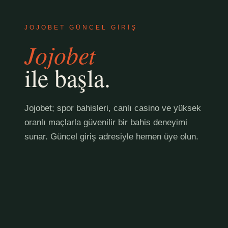
JOJOBET GÜNCEL GIRIŞ
Jojobet
ile başla.
Jojobet; spor bahisleri, canlı casino ve yüksek
oranlı maçlarla güvenilir bir bahis deneyimi
sunar. Güncel giriş adresiyle hemen üye olun.