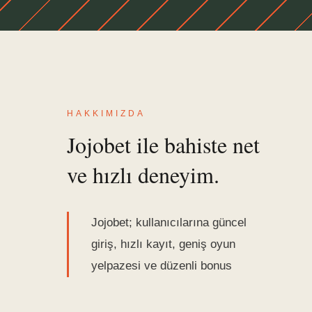
HAKKIMIZDA
Jojobet ile bahiste net
ve hızlı deneyim.
Jojobet; kullanıcılarına güncel
giriş, hızlı kayıt, geniş oyun
yelpazesi ve düzenli bonus
kampanyaları sunar. Spor
bahislerinden canlı casinoya