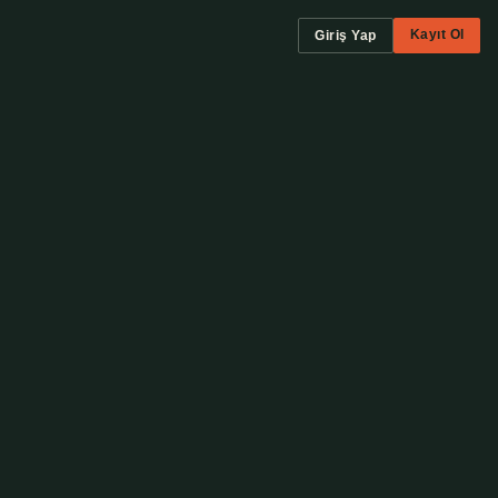
Kayıt Ol
Giriş Yap