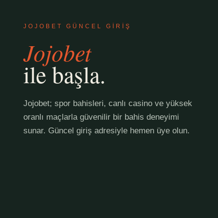
JOJOBET GÜNCEL GIRIŞ
Jojobet
ile başla.
Jojobet; spor bahisleri, canlı casino ve yüksek
oranlı maçlarla güvenilir bir bahis deneyimi
sunar. Güncel giriş adresiyle hemen üye olun.