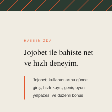
HAKKIMIZDA
Jojobet ile bahiste net
ve hızlı deneyim.
Jojobet; kullanıcılarına güncel
giriş, hızlı kayıt, geniş oyun
yelpazesi ve düzenli bonus
kampanyaları sunar. Spor
bahislerinden canlı casinoya