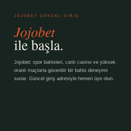
JOJOBET GÜNCEL GIRIŞ
Jojobet
ile başla.
Jojobet; spor bahisleri, canlı casino ve yüksek
oranlı maçlarla güvenilir bir bahis deneyimi
sunar. Güncel giriş adresiyle hemen üye olun.