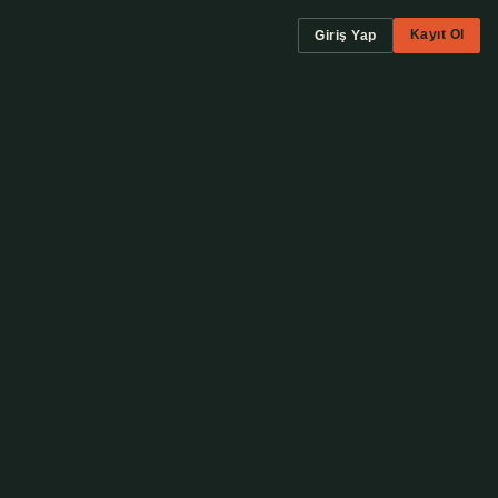
Kayıt Ol
Giriş Yap