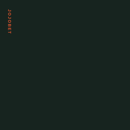
JOJOBET