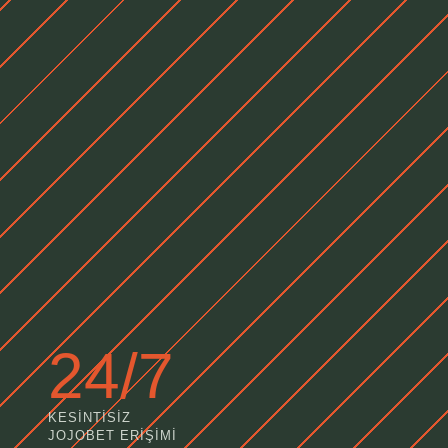
24/7
KESINTISIZ
JOJOBET ERIŞIMI