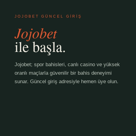
JOJOBET GÜNCEL GIRIŞ
Jojobet
ile başla.
Jojobet; spor bahisleri, canlı casino ve yüksek
oranlı maçlarla güvenilir bir bahis deneyimi
sunar. Güncel giriş adresiyle hemen üye olun.