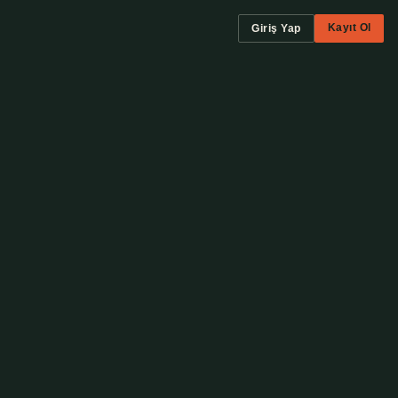
Kayıt Ol
Giriş Yap