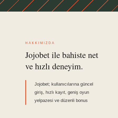
HAKKIMIZDA
Jojobet ile bahiste net
ve hızlı deneyim.
Jojobet; kullanıcılarına güncel
giriş, hızlı kayıt, geniş oyun
yelpazesi ve düzenli bonus
kampanyaları sunar. Spor
bahislerinden canlı casinoya