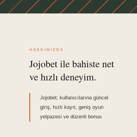
HAKKIMIZDA
Jojobet ile bahiste net
ve hızlı deneyim.
Jojobet; kullanıcılarına güncel
giriş, hızlı kayıt, geniş oyun
yelpazesi ve düzenli bonus
kampanyaları sunar. Spor
bahislerinden canlı casinoya