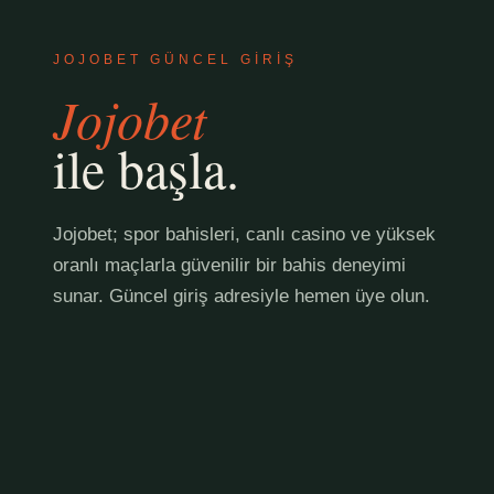
JOJOBET GÜNCEL GIRIŞ
Jojobet
ile başla.
Jojobet; spor bahisleri, canlı casino ve yüksek
oranlı maçlarla güvenilir bir bahis deneyimi
sunar. Güncel giriş adresiyle hemen üye olun.