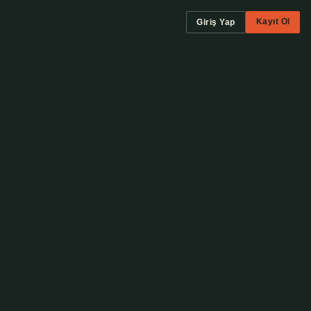
Kayıt Ol
Giriş Yap