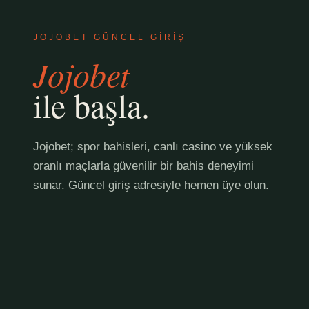
JOJOBET GÜNCEL GIRIŞ
Jojobet
ile başla.
Jojobet; spor bahisleri, canlı casino ve yüksek
oranlı maçlarla güvenilir bir bahis deneyimi
sunar. Güncel giriş adresiyle hemen üye olun.