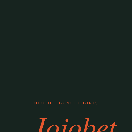
JOJOBET GÜNCEL GIRIŞ
Jojobet