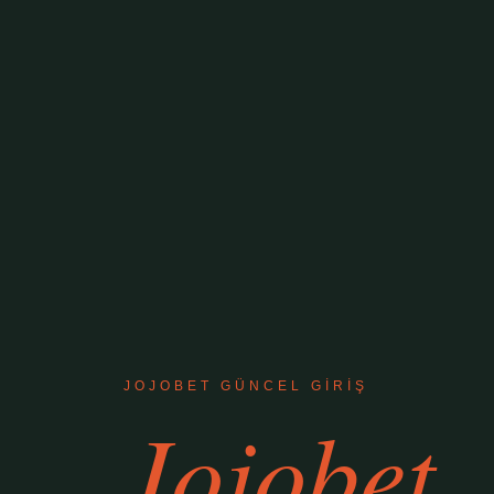
JOJOBET GÜNCEL GIRIŞ
Jojobet