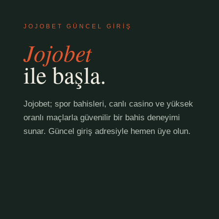
JOJOBET GÜNCEL GIRIŞ
Jojobet
ile başla.
Jojobet; spor bahisleri, canlı casino ve yüksek
oranlı maçlarla güvenilir bir bahis deneyimi
sunar. Güncel giriş adresiyle hemen üye olun.