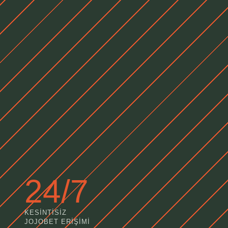
24/7
KESINTISIZ
JOJOBET ERIŞIMI