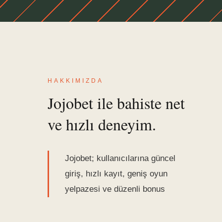
HAKKIMIZDA
Jojobet ile bahiste net
ve hızlı deneyim.
Jojobet; kullanıcılarına güncel
giriş, hızlı kayıt, geniş oyun
yelpazesi ve düzenli bonus
kampanyaları sunar. Spor
bahislerinden canlı casinoya