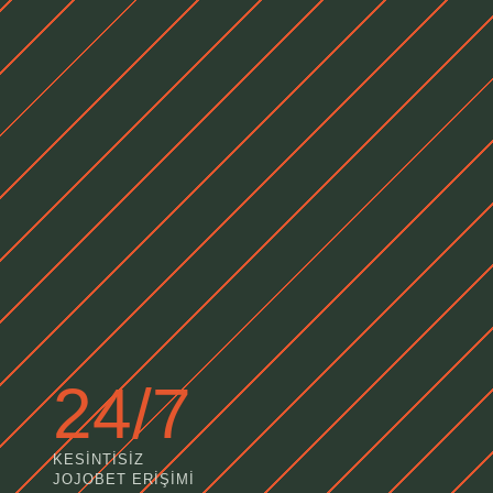
24/7
KESINTISIZ
JOJOBET ERIŞIMI