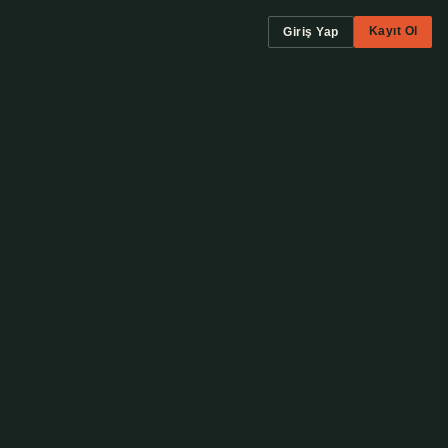
Kayıt Ol
Giriş Yap