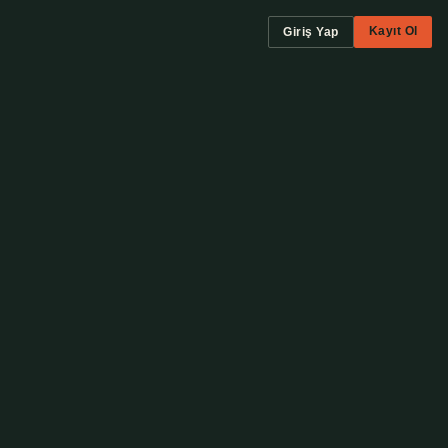
Kayıt Ol
Giriş Yap