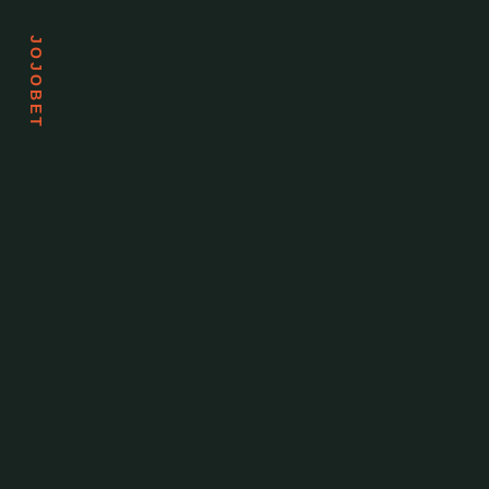
JOJOBET