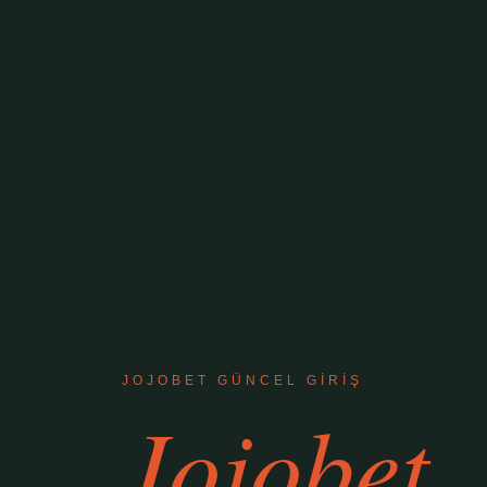
JOJOBET GÜNCEL GIRIŞ
Jojobet