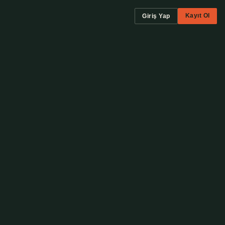
Kayıt Ol
Giriş Yap