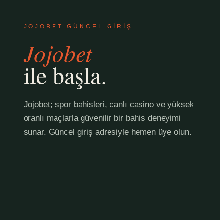
JOJOBET GÜNCEL GIRIŞ
Jojobet
ile başla.
Jojobet; spor bahisleri, canlı casino ve yüksek
oranlı maçlarla güvenilir bir bahis deneyimi
sunar. Güncel giriş adresiyle hemen üye olun.