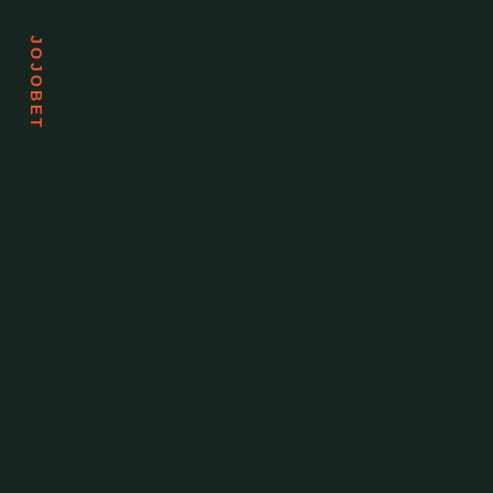
JOJOBET