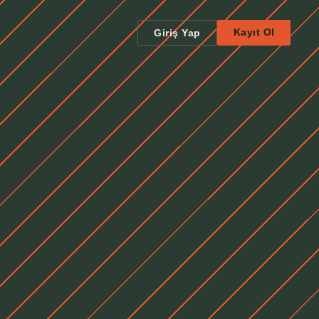
Kayıt Ol
Giriş Yap