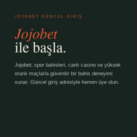
JOJOBET GÜNCEL GIRIŞ
Jojobet
ile başla.
Jojobet; spor bahisleri, canlı casino ve yüksek
oranlı maçlarla güvenilir bir bahis deneyimi
sunar. Güncel giriş adresiyle hemen üye olun.