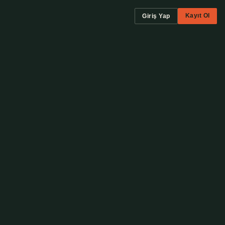
Kayıt Ol
Giriş Yap