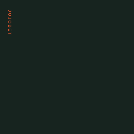
JOJOBET