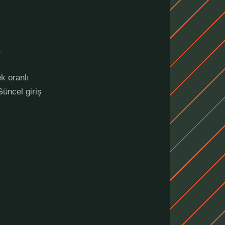
.
k oranlı
Güncel giriş