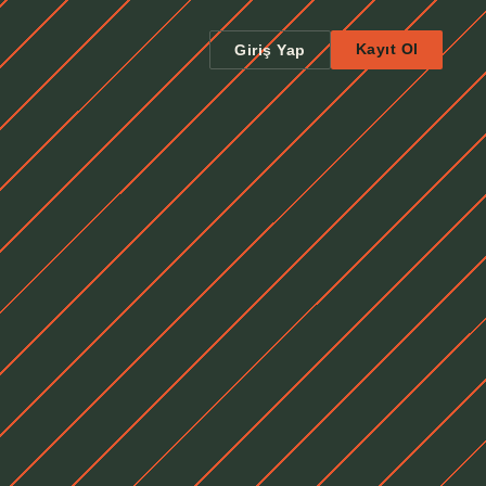
Kayıt Ol
Giriş Yap