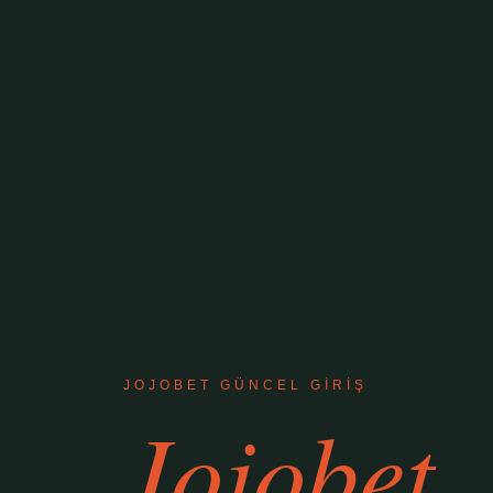
JOJOBET GÜNCEL GIRIŞ
Jojobet