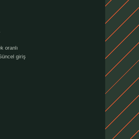
.
k oranlı
Güncel giriş