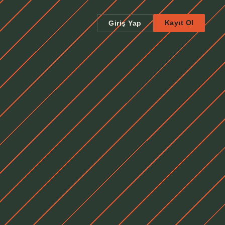
Kayıt Ol
Giriş Yap