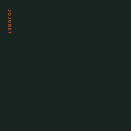
JOJOBET