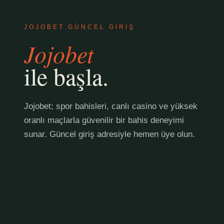
JOJOBET GÜNCEL GIRIŞ
Jojobet
ile başla.
Jojobet; spor bahisleri, canlı casino ve yüksek
oranlı maçlarla güvenilir bir bahis deneyimi
sunar. Güncel giriş adresiyle hemen üye olun.