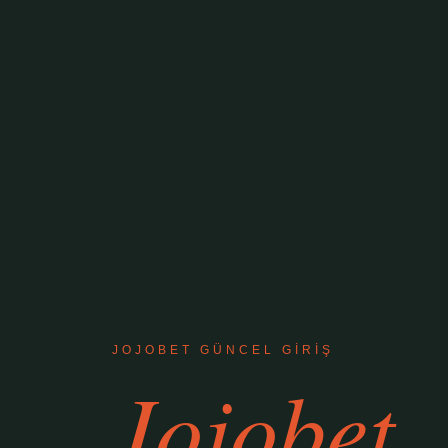
JOJOBET GÜNCEL GIRIŞ
Jojobet