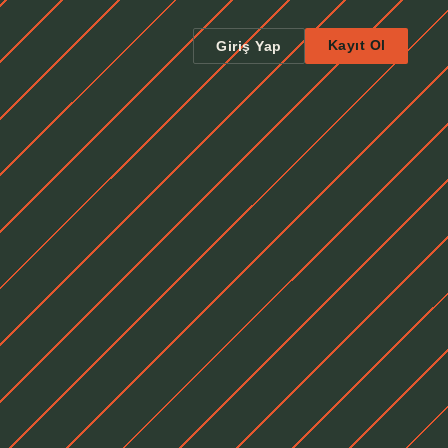
Kayıt Ol
Giriş Yap