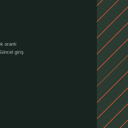
.
k oranlı
Güncel giriş