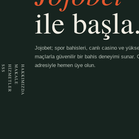
ile başla
Jojobet; spor bahisleri, canlı casino ve yükse
maçlarla güvenilir bir bahis deneyimi sunar. 
adresiyle hemen üye olun.
SSS
HIZMETLER
MAKALE
HAKKIMIZDA