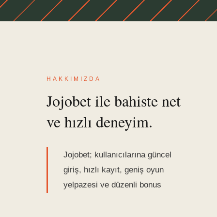
HAKKIMIZDA
Jojobet ile bahiste net
ve hızlı deneyim.
Jojobet; kullanıcılarına güncel
giriş, hızlı kayıt, geniş oyun
yelpazesi ve düzenli bonus
kampanyaları sunar. Spor
bahislerinden canlı casinoya