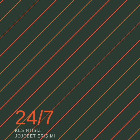
24/7
KESINTISIZ
JOJOBET ERIŞIMI