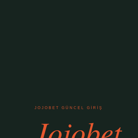
JOJOBET GÜNCEL GIRIŞ
Jojobet