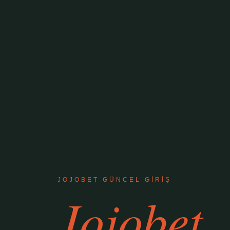
JOJOBET GÜNCEL GIRIŞ
Jojobet