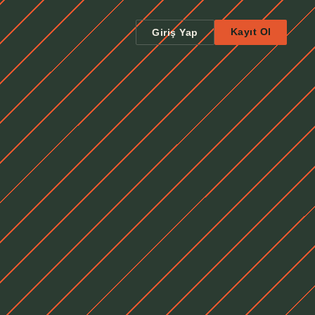
Kayıt Ol
Giriş Yap