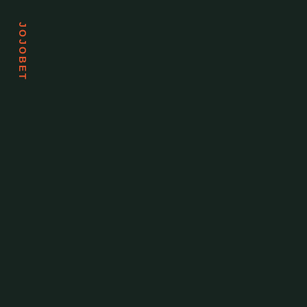
JOJOBET