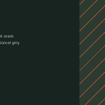
.
k oranlı
Güncel giriş