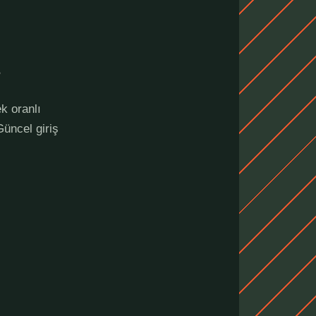
.
k oranlı
Güncel giriş