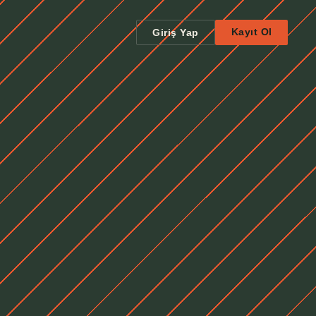
Kayıt Ol
Giriş Yap