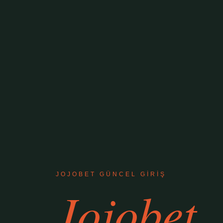
JOJOBET GÜNCEL GIRIŞ
Jojobet