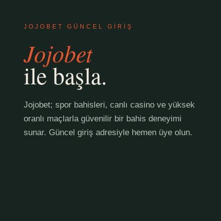
JOJOBET GÜNCEL GIRIŞ
Jojobet
ile başla.
Jojobet; spor bahisleri, canlı casino ve yüksek
oranlı maçlarla güvenilir bir bahis deneyimi
sunar. Güncel giriş adresiyle hemen üye olun.