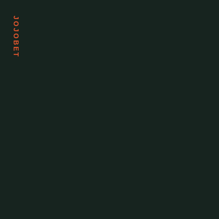
JOJOBET