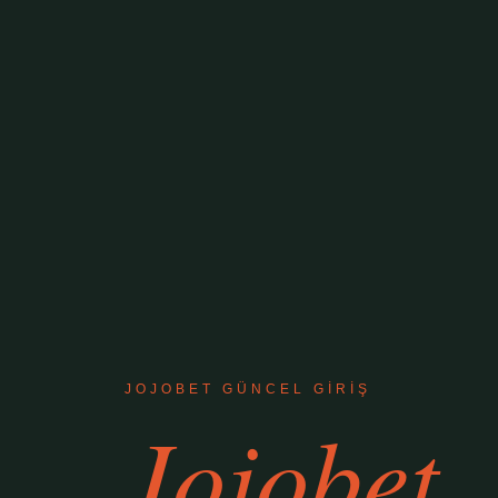
JOJOBET GÜNCEL GIRIŞ
Jojobet