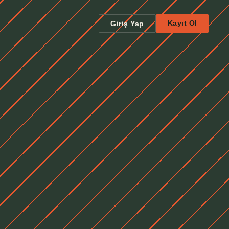
Kayıt Ol
Giriş Yap