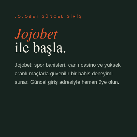
JOJOBET GÜNCEL GIRIŞ
Jojobet
ile başla.
Jojobet; spor bahisleri, canlı casino ve yüksek
oranlı maçlarla güvenilir bir bahis deneyimi
sunar. Güncel giriş adresiyle hemen üye olun.