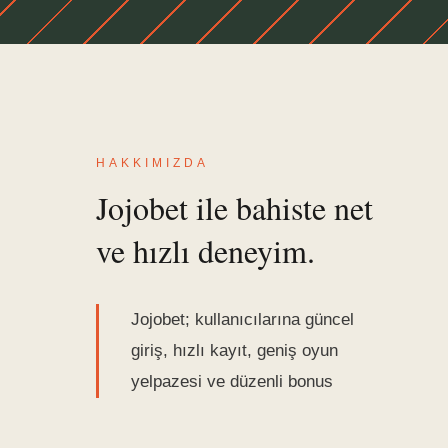
HAKKIMIZDA
Jojobet ile bahiste net
ve hızlı deneyim.
Jojobet; kullanıcılarına güncel
giriş, hızlı kayıt, geniş oyun
yelpazesi ve düzenli bonus
kampanyaları sunar. Spor
bahislerinden canlı casinoya