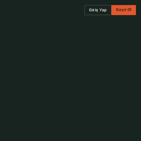
Kayıt Ol
Giriş Yap