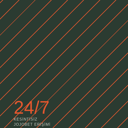
24/7
KESINTISIZ
JOJOBET ERIŞIMI