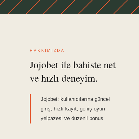
HAKKIMIZDA
Jojobet ile bahiste net
ve hızlı deneyim.
Jojobet; kullanıcılarına güncel
giriş, hızlı kayıt, geniş oyun
yelpazesi ve düzenli bonus
kampanyaları sunar. Spor
bahislerinden canlı casinoya