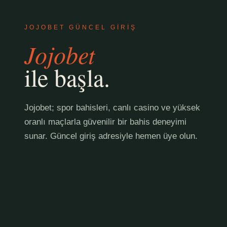
JOJOBET GÜNCEL GIRIŞ
Jojobet
ile başla.
Jojobet; spor bahisleri, canlı casino ve yüksek
oranlı maçlarla güvenilir bir bahis deneyimi
sunar. Güncel giriş adresiyle hemen üye olun.