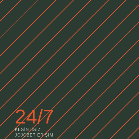
24/7
KESINTISIZ
JOJOBET ERIŞIMI