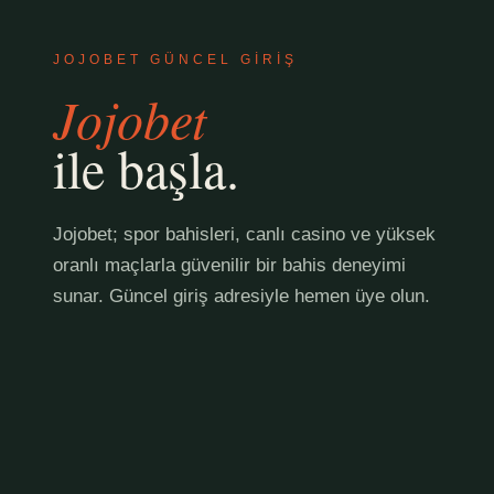
JOJOBET GÜNCEL GIRIŞ
Jojobet
ile başla.
Jojobet; spor bahisleri, canlı casino ve yüksek
oranlı maçlarla güvenilir bir bahis deneyimi
sunar. Güncel giriş adresiyle hemen üye olun.