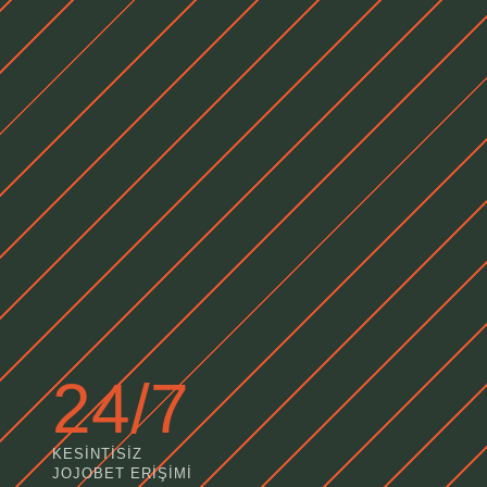
24/7
KESINTISIZ
JOJOBET ERIŞIMI