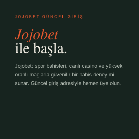
JOJOBET GÜNCEL GIRIŞ
Jojobet
ile başla.
Jojobet; spor bahisleri, canlı casino ve yüksek
oranlı maçlarla güvenilir bir bahis deneyimi
sunar. Güncel giriş adresiyle hemen üye olun.