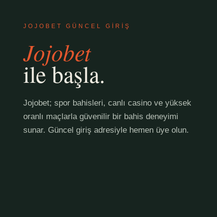
JOJOBET GÜNCEL GIRIŞ
Jojobet
ile başla.
Jojobet; spor bahisleri, canlı casino ve yüksek
oranlı maçlarla güvenilir bir bahis deneyimi
sunar. Güncel giriş adresiyle hemen üye olun.