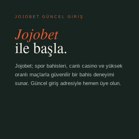
JOJOBET GÜNCEL GIRIŞ
Jojobet
ile başla.
Jojobet; spor bahisleri, canlı casino ve yüksek
oranlı maçlarla güvenilir bir bahis deneyimi
sunar. Güncel giriş adresiyle hemen üye olun.