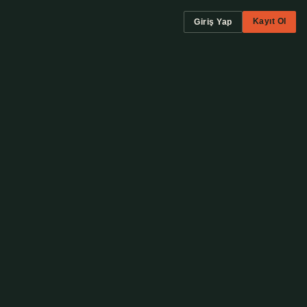
Kayıt Ol
Giriş Yap