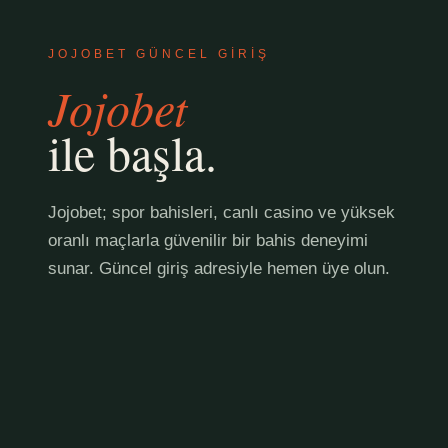
JOJOBET GÜNCEL GIRIŞ
Jojobet
ile başla.
Jojobet; spor bahisleri, canlı casino ve yüksek
oranlı maçlarla güvenilir bir bahis deneyimi
sunar. Güncel giriş adresiyle hemen üye olun.