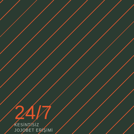
24/7
KESINTISIZ
JOJOBET ERIŞIMI