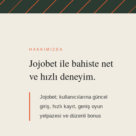
HAKKIMIZDA
Jojobet ile bahiste net
ve hızlı deneyim.
Jojobet; kullanıcılarına güncel
giriş, hızlı kayıt, geniş oyun
yelpazesi ve düzenli bonus
kampanyaları sunar. Spor
bahislerinden canlı casinoya