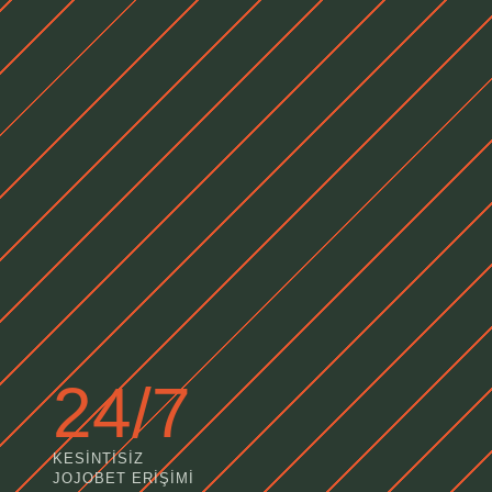
24/7
KESINTISIZ
JOJOBET ERIŞIMI