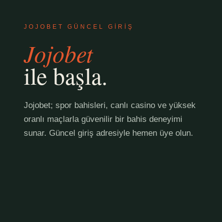
JOJOBET GÜNCEL GIRIŞ
Jojobet
ile başla.
Jojobet; spor bahisleri, canlı casino ve yüksek
oranlı maçlarla güvenilir bir bahis deneyimi
sunar. Güncel giriş adresiyle hemen üye olun.