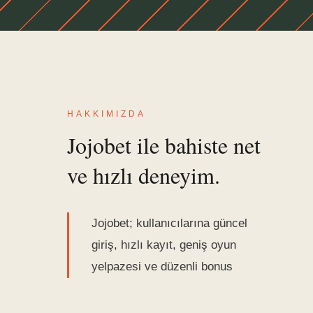
HAKKIMIZDA
Jojobet ile bahiste net
ve hızlı deneyim.
Jojobet; kullanıcılarına güncel
giriş, hızlı kayıt, geniş oyun
yelpazesi ve düzenli bonus
kampanyaları sunar. Spor
bahislerinden canlı casinoya