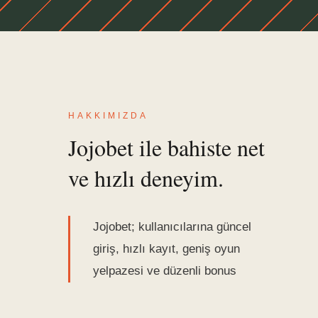
HAKKIMIZDA
Jojobet ile bahiste net
ve hızlı deneyim.
Jojobet; kullanıcılarına güncel
giriş, hızlı kayıt, geniş oyun
yelpazesi ve düzenli bonus
kampanyaları sunar. Spor
bahislerinden canlı casinoya