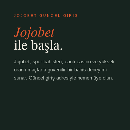
JOJOBET GÜNCEL GIRIŞ
Jojobet
ile başla.
Jojobet; spor bahisleri, canlı casino ve yüksek
oranlı maçlarla güvenilir bir bahis deneyimi
sunar. Güncel giriş adresiyle hemen üye olun.