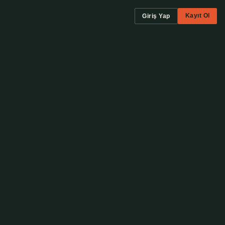
Kayıt Ol
Giriş Yap