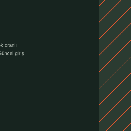
.
k oranlı
Güncel giriş