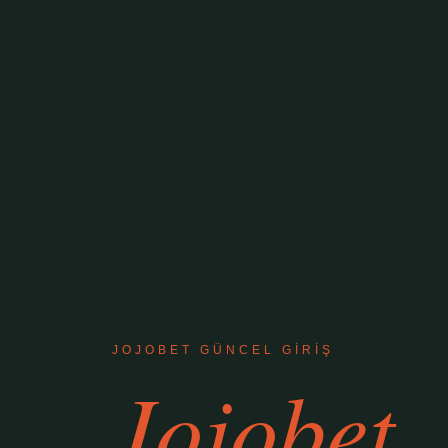
JOJOBET GÜNCEL GIRIŞ
Jojobet